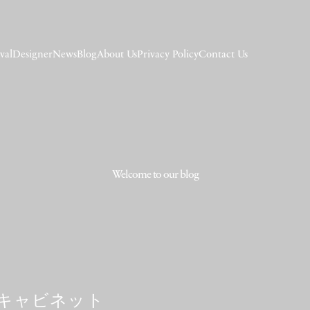
val
Designer
News
Blog
About Us
Privacy Policy
Contact Us
Welcome to our blog
 キャビネット