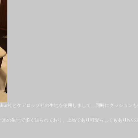
adrat社とケアロップ社の生地を使用しまして、同時にクッション
ー系の生地で多く張られており、上品であり可愛らしくもありNV5