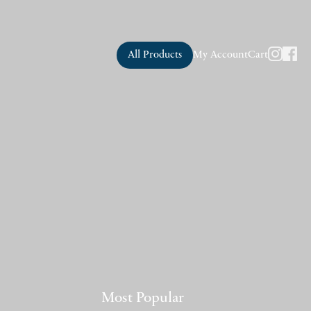
All Products
My Account
Cart
Most Popular