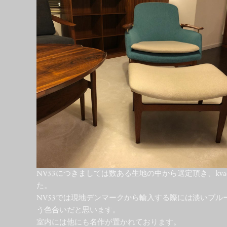
NV53につきましては数ある生地の中から選定頂き、kv
た。
NV53では現地デンマークから輸入する際には淡いブル
う色合いだと思います。
室内には他にも名作が置かれております。