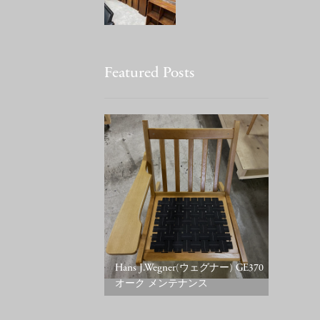
Featured Posts
Hans J.Wegner(ウェグナー) GE370
オーク メンテナンス
Esquire 