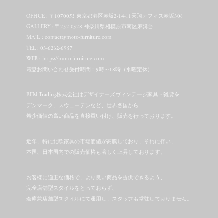
OFFICE : 〒1070052 東京都港区赤坂2-14-11天翔オフィス赤坂306
GALLERY : 〒252-0328 神奈川県相模原市南区麻溝台
MAIL : contact@moto-furniture.com
TEL : 03-6262-6957
WEB : https://moto-furniture.com
電話お問い合わせ受付時間：9時～18時（水曜定休）
BFM Trading株式会社はデザイナーズヴィンテージ家具・雑貨を
デンマーク、スウェーデンなど、世界各国から
希少価値の高い商品を直接買い付け、販売を行っております。
近年、特に北欧家具の市場価値が高騰しており、それに伴い、
本国、日本国内での販売価格も著しく上昇しております。
お客様に適正な価格で、より良い商品を提供できるよう、
完全店舗型スタイルをとっておらず、
倉庫兼店舗型スタイルにて運用し、スタッフも常駐しておりません。