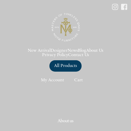
New Arrival
Designer
News
Blog
About Us
Privacy Policy
Contact Us
All Products
My Account
Cart
About us