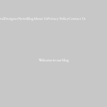
val
Designer
News
Blog
About Us
Privacy Policy
Contact Us
Welcome to our blog