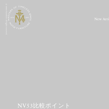
© moto furniture all rights reserved.
New Arri
NV53比較ポイント