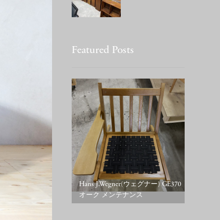
Featured Posts
Hans J.Wegner(ウェグナー) GE370
オーク メンテナンス
Esquire 