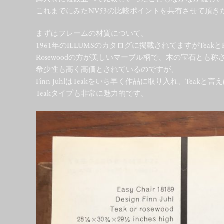
これまでにみたNV53の比較ポイントを共有させて頂き
まずはフレームの材質について。
1961年のILLUMSのカタログに掲載されてますがTeakと
Rosewoodの方が美しいマーブル柄で、木の宝石とも称
希少性も高く高価とされているのですが、
Finn JuhlはTeakをいち早く作品に取り入れ、Teak
Teakタイプも非常に魅力的です。