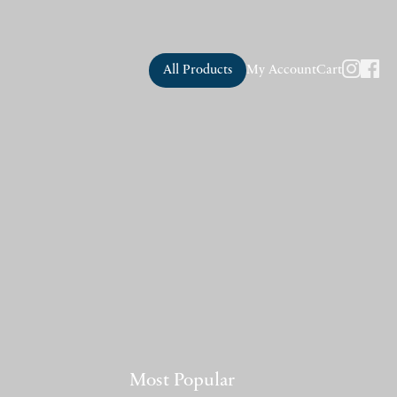
All Products
My Account
Cart
Most Popular