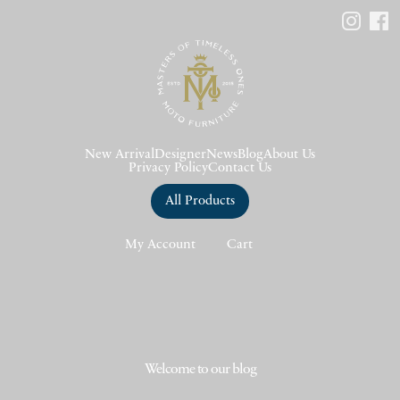
New Arrival
Designer
News
Blog
About Us
Privacy Policy
Contact Us
All Products
My Account
Cart
Welcome to our blog