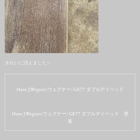
きれいに消えました✨
投
Previous Post
稿
Hans J.Wegner(ウェグナー) GE77 ダブルデイベッド
ナ
Next Post
ビ
Hans J.Wegner(ウェグナー) GE77 ダブルデイベッド 塗
ゲ
装
ー