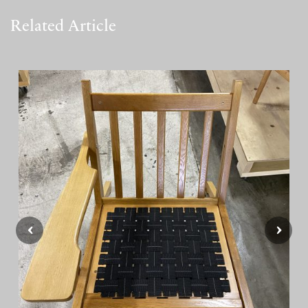
シ
Related Article
ョ
ン
‹
›