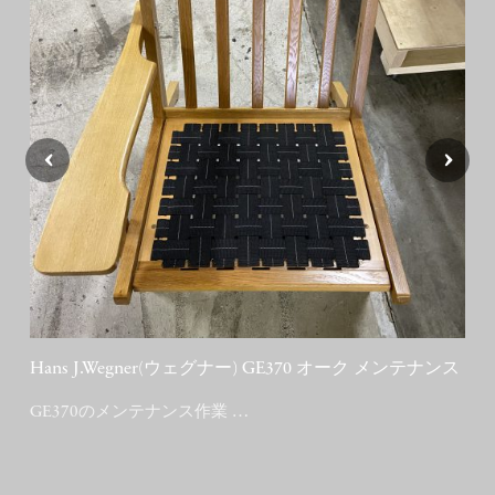
‹
›
Hans J.Wegner(ウェグナー) GE370 オーク メンテナンス
GE370のメンテナンス作業 …