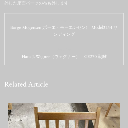
外した座面パーツの布も外します
投
Previous Post
稿
Borge Mogensen(ボーエ・モーエンセン) Model2254 サ
ンディング
ナ
ビ
Next Post
ゲ
Hans J. Wegner（ウェグナー） GE270 剥離
ー
シ
Related Article
ョ
ン