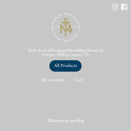
New Arrival
Designer
News
Blog
About Us
Privacy Policy
Contact Us
All Products
My Account
Cart
Welcome to our blog