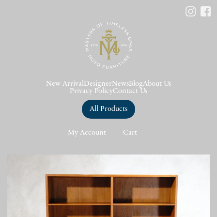
New Arrival
Designer
News
Blog
About Us
Privacy Policy
Contact Us
All Products
My Account
Cart