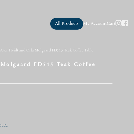
All Products
My Account
Cart
Peter Hvidt and Orla Molgaard FD515 Teak Coffee Table
 Molgaard FD515 Teak Coffee
ました。