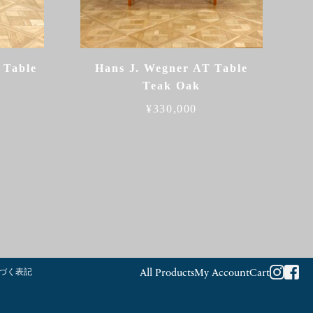
 Table
Hans J. Wegner AT Table
Teak Oak
¥
330,000
づく表記
All Products
My Account
Cart