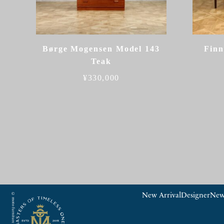
Børge Mogensen Model 143
Finn
Teak
¥
330,000
New Arrival
Designer
New