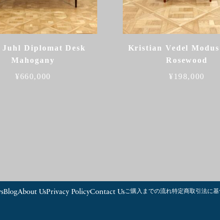
 Juhl Diplomat Desk
Kristian Vedel Modus
Mahogany
Rosewood
¥
660,000
¥
198,000
s
Blog
About Us
Privacy Policy
Contact Us
ご購入までの流れ
特定商取引法に基