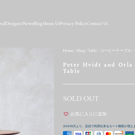
val
Designer
News
Blog
About Us
Privacy Policy
Contact Us
Home
/
Shop
/
Table
/
コーヒーテーブル
/ 
Peter Hvidt and Orla
Table
SOLD OUT
お気に入りに追加
2018/08月より、店頭で利用出来るカード種類が増え