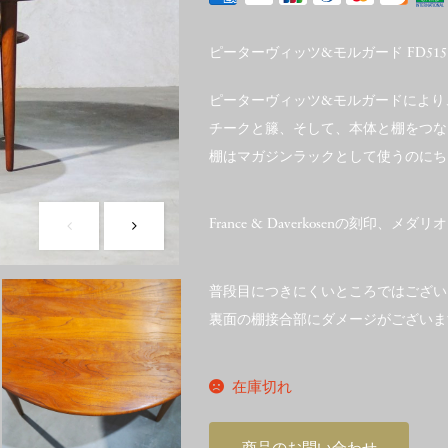
ピーターヴィッツ&モルガード FD51
ピーターヴィッツ&モルガードにより
チークと籐、そして、本体と棚をつな
棚はマガジンラックとして使うのにち
France & Daverkosenの刻印
普段目につきにくいところではござい
裏面の棚接合部にダメージがございま
在庫切れ