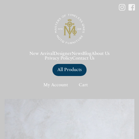
New Arrival
Designer
News
Blog
About Us
Privacy Policy
Contact Us
All Products
My Account
Cart