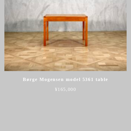
Børge Mogensen model 5361 table
¥
165,000