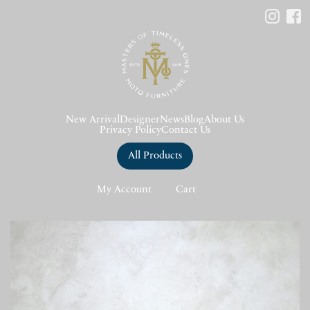
New Arrival
Designer
News
Blog
About Us
Privacy Policy
Contact Us
All Products
My Account
Cart