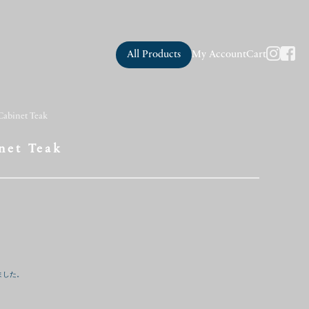
All Products
My Account
Cart
Cabinet Teak
net Teak
ました。