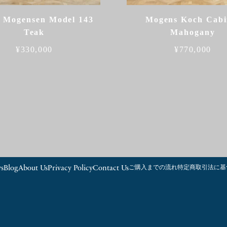
 Mogensen Model 143
Mogens Koch Cabi
Teak
Mahogany
¥
330,000
¥
770,000
s
Blog
About Us
Privacy Policy
Contact Us
ご購入までの流れ
特定商取引法に基