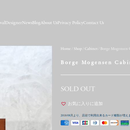
val
Designer
News
Blog
About Us
Privacy Policy
Contact Us
Home
/
Shop
/
Cabinet
/ Borge Mogensen 
Borge Mogensen Cabi
SOLD OUT
お気に入りに追加
2018/08月より、店頭で利用出来るカード種類が増え