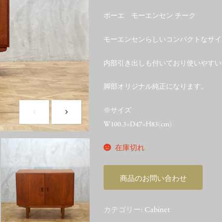
ボーエ モーエンセン チーク
モーエンセンらしいコンパクトなサイ
内部引き出しも付いており使いやすい
脚部オリジナル純正になります。
※サイズ
W100.3×D47×H83(cm)
在庫切れ
商品のお問い合わせ
カテゴリー:
Cabinet