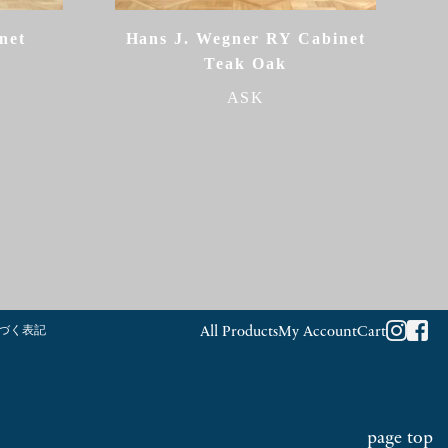
net
Hans J. Wegner RY Cabinet
Teak Oak
ASK
づく表記
All Products
My Account
Cart
page top