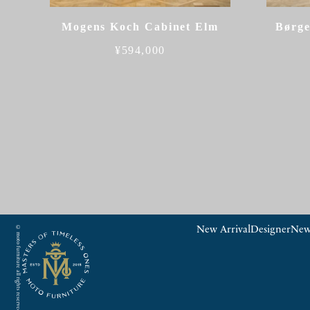
Mogens Koch Cabinet Elm
Børge
¥
594,000
© moto furniture all rights reserved.
New Arrival
Designer
New