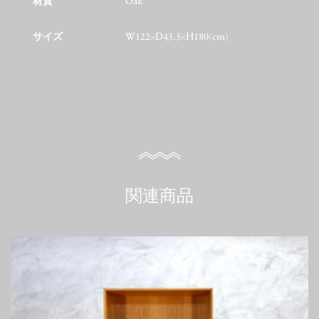
材質
Oak
サイズ
W122×D43.5×H180(cm)
関連商品