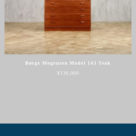
Børge Mogensen Model 143 Teak
¥
330,000