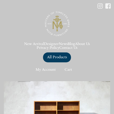
New Arrival
Designer
News
Blog
About Us
Privacy Policy
Contact Us
All Products
My Account
Cart