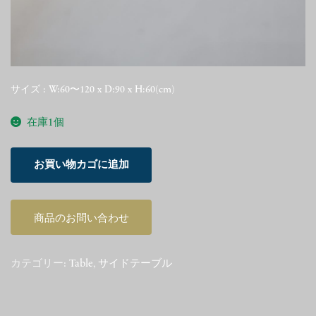
サイズ : W:60〜120 x D:90 x H:60(cm)
在庫1個
Børge
お買い物カゴに追加
Mogensen
model
4500
商品のお問い合わせ
table
個
カテゴリー:
Table
,
サイドテーブル