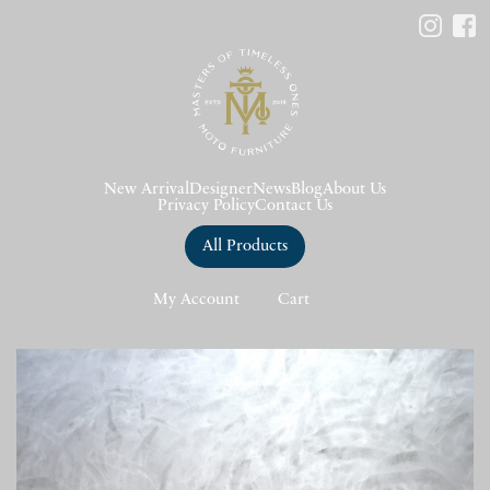
New Arrival
Designer
News
Blog
About Us
Privacy Policy
Contact Us
All Products
My Account
Cart