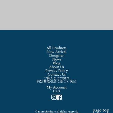
All Products
New Arrival
Designer
News
Blog
About Us
Privacy Policy
Contact Us
ご購入までの流れ
特定商取引法に基づく表記
My Account
Cart
page top
© moto furniture all rights reserved.