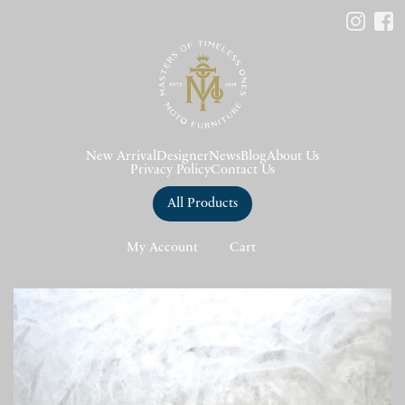
New Arrival
Designer
News
Blog
About Us
Privacy Policy
Contact Us
All Products
My Account
Cart