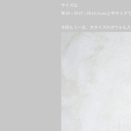
サイズは
W:29 × D:27 × H:13.5(cm)と中サイ
今回もう一点、大サイズのボウルも入