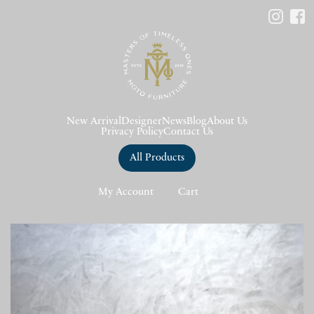
New Arrival
Designer
News
Blog
About Us
Privacy Policy
Contact Us
All Products
My Account
Cart