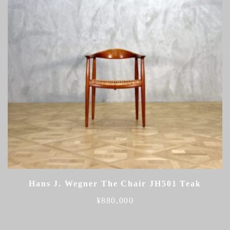
Hans J. Wegner The Chair JH501 Teak
¥
880,000