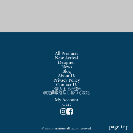
All Products
New Arrival
Designer
News
Blog
About Us
Privacy Policy
Contact Us
ご購入までの流れ
特定商取引法に基づく表記
My Account
Cart
page top
© moto furniture all rights reserved.