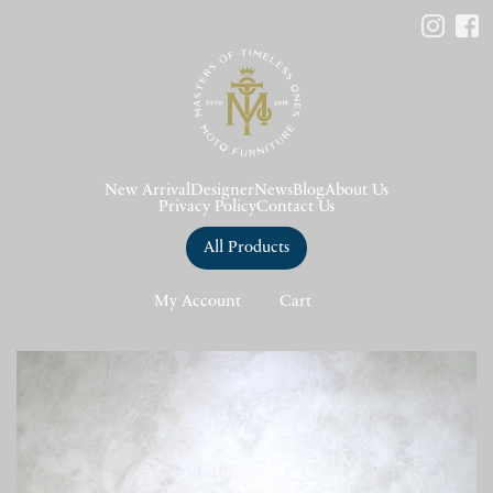
New Arrival
Designer
News
Blog
About Us
Privacy Policy
Contact Us
All Products
My Account
Cart