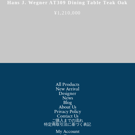
Hans J. Wegner AT309 Dining Table Teak Oak
¥
1,210,000
All Products
New Arrival
Designer
News
Blog
About Us
Privacy Policy
Contact Us
ご購入までの流れ
特定商取引法に基づく表記
My Account