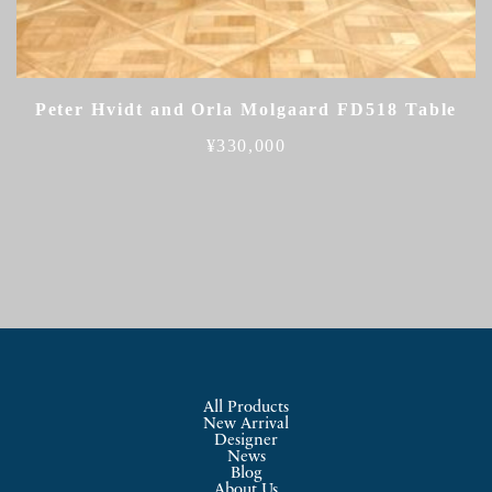
Peter Hvidt and Orla Molgaard FD518 Table
¥
330,000
All Products
New Arrival
Designer
News
Blog
About Us