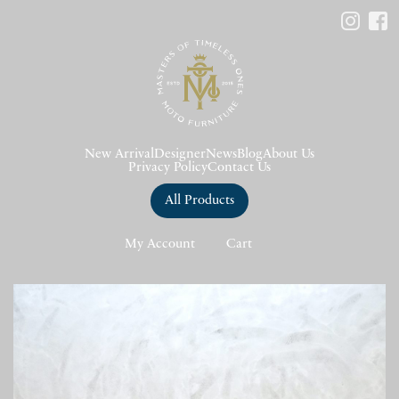
New Arrival
Designer
News
Blog
About Us
Privacy Policy
Contact Us
All Products
My Account
Cart