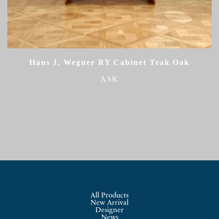
Hans J. Wegner RY Cabinet Teak Oak
ASK
All Products
New Arrival
Designer
News