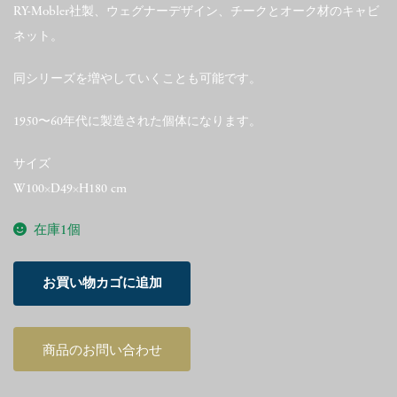
RY-Mobler社製、ウェグナーデザイン、チークとオーク材のキャビ
ネット。
同シリーズを増やしていくことも可能です。
1950〜60年代に製造された個体になります。
サイズ
W100×D49×H180 cm
在庫1個
Hans
お買い物カゴに追加
J.
Wegner
RY
商品のお問い合わせ
Cabinet
Teak