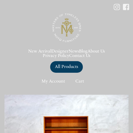
New Arrival
Designer
News
Blog
About Us
Privacy Policy
Contact Us
All Products
My Account
Cart