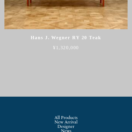
Hans J. Wegner RY 20 Teak
¥
1,320,000
All Products
New Arrival
Designer
News