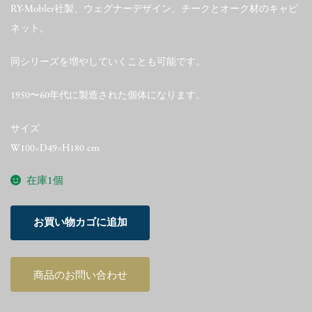
RY-Mobler社製、ウェグナーデザイン、チークとオーク材のキャビ
ネット。
同シリーズを増やしていくことも可能です。
1950〜60年代に製造された個体になります。
サイズ
W100×D49×H180 cm
在庫1個
Hans
お買い物カゴに追加
J.
Wegner
RY
商品のお問い合わせ
Cabinet
Teak