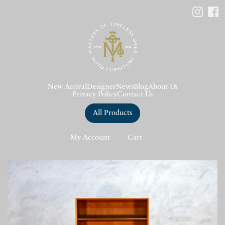
New Arrival
Designer
News
Blog
About Us
Privacy Policy
Contact Us
All Products
My Account
Cart