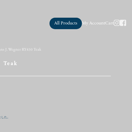
All Products
My Account
Cart
ns J. Wegner RY430 Teak
0 Teak
ました。