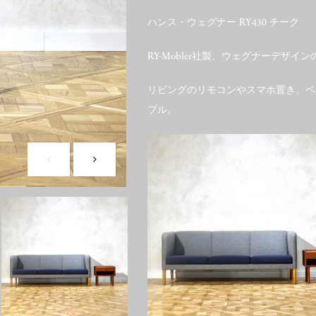
ハンス・ウェグナー RY430 チーク
RY-Mobler社製、ウェグナーデザイ
リビングのリモコンやスマホ置き、ベ
ブル。