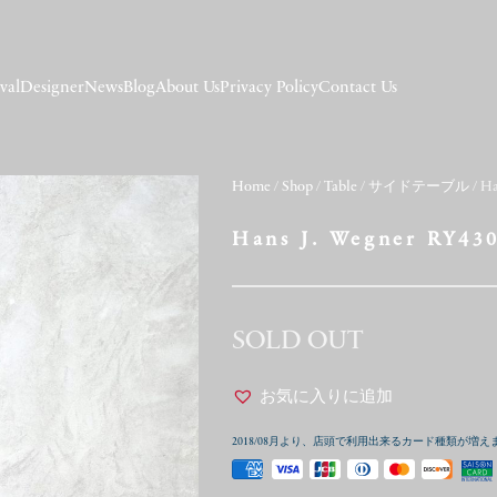
val
Designer
News
Blog
About Us
Privacy Policy
Contact Us
Home
/
Shop
/
Table
/
サイドテーブル
/ Ha
Hans J. Wegner RY43
SOLD OUT
お気に入りに追加
2018/08月より、店頭で利用出来るカード種類が増え