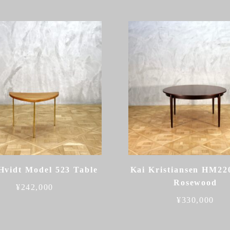
Hvidt Model 523 Table
Kai Kristiansen HM22
Rosewood
¥
242,000
¥
330,000