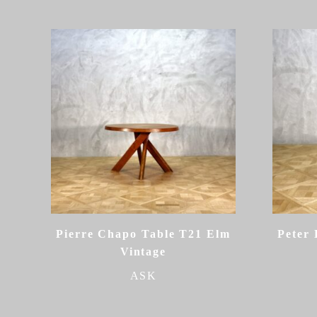
Pierre Chapo Table T21 Elm
Peter 
Vintage
ASK