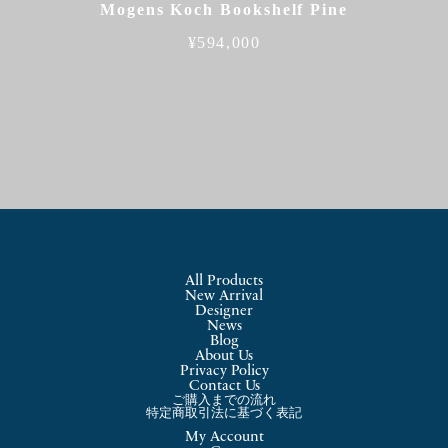
Mogens Koch Bookshelf Pine
¥
594,000
All Products
New Arrival
Designer
News
Blog
About Us
Privacy Policy
Contact Us
ご購入までの流れ
特定商取引法に基づく表記
My Account