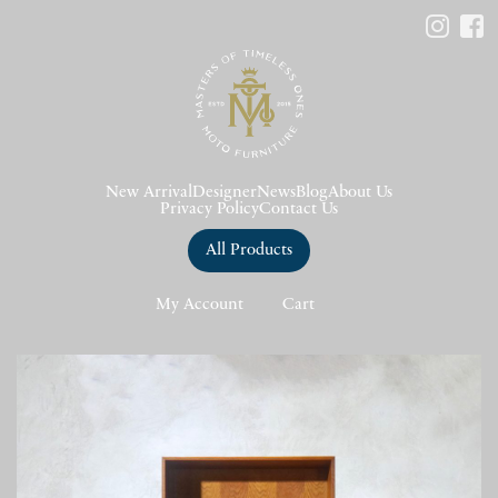
New Arrival
Designer
News
Blog
About Us
Privacy Policy
Contact Us
All Products
My Account
Cart