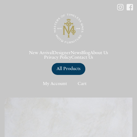
New Arrival
Designer
News
Blog
About Us
Privacy Policy
Contact Us
All Products
My Account
Cart