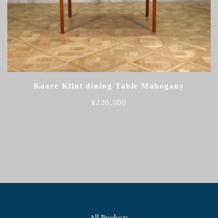
Kaare Klint dining Table Mahogany
¥
220,000