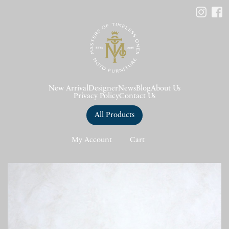
New Arrival
Designer
News
Blog
About Us
Privacy Policy
Contact Us
All Products
My Account
Cart