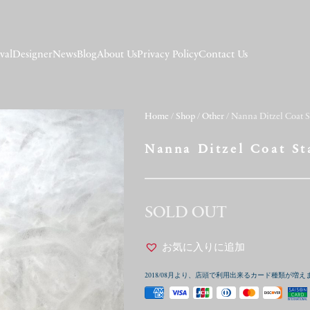
val
Designer
News
Blog
About Us
Privacy Policy
Contact Us
Home
/
Shop
/
Other
/ Nanna Ditzel Coat 
Nanna Ditzel Coat St
SOLD OUT
お気に入りに追加
2018/08月より、店頭で利用出来るカード種類が増え