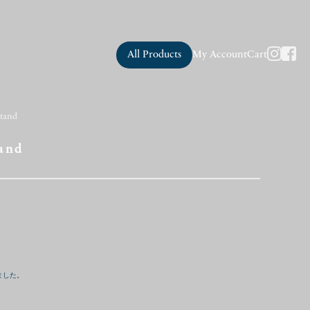
All Products
My Account
Cart
Stand
and
ました。