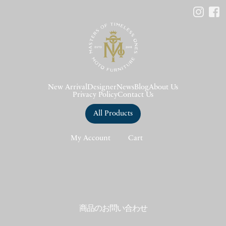
New Arrival
Designer
News
Blog
About Us
Privacy Policy
Contact Us
All Products
My Account
Cart
商品のお問い合わせ