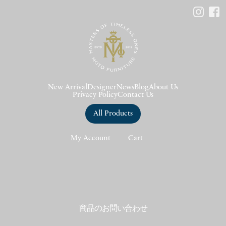
New Arrival
Designer
News
Blog
About Us
Privacy Policy
Contact Us
All Products
My Account
Cart
商品のお問い合わせ