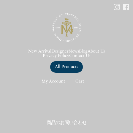
New Arrival
Designer
News
Blog
About Us
Privacy Policy
Contact Us
All Products
My Account
Cart
商品のお問い合わせ