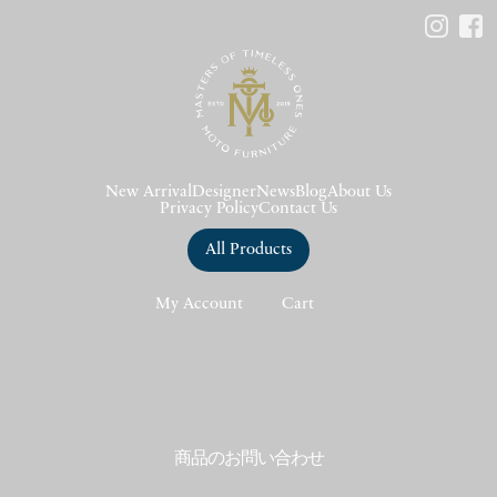
New Arrival
Designer
News
Blog
About Us
Privacy Policy
Contact Us
All Products
My Account
Cart
商品のお問い合わせ