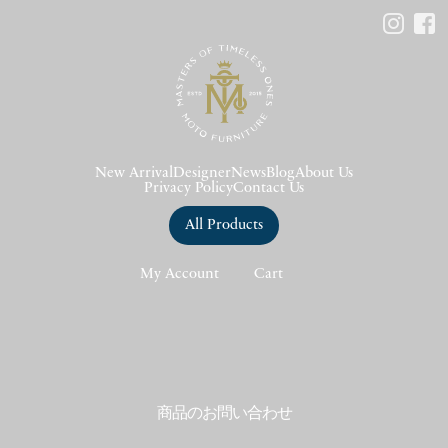
New Arrival
Designer
News
Blog
About Us
Privacy Policy
Contact Us
All Products
My Account
Cart
商品のお問い合わせ