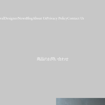
val
Designer
News
Blog
About Us
Privacy Policy
Contact Us
商品のお問い合わせ