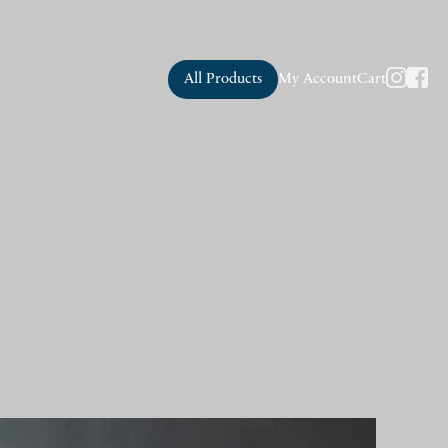
All Products
My Account
Cart