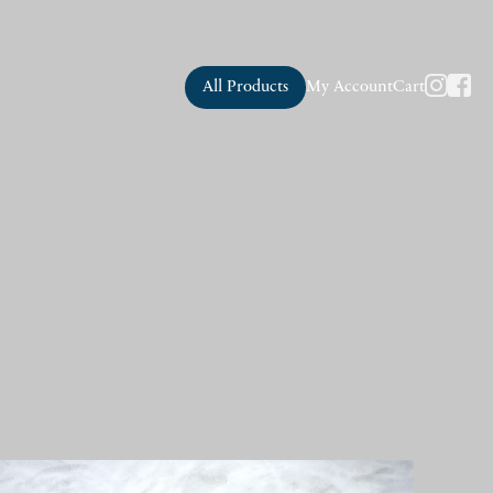
All Products
My Account
Cart