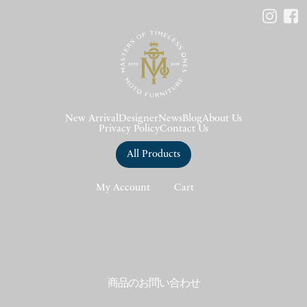
New Arrival
Designer
News
Blog
About Us
Privacy Policy
Contact Us
All Products
My Account
Cart
商品のお問い合わせ