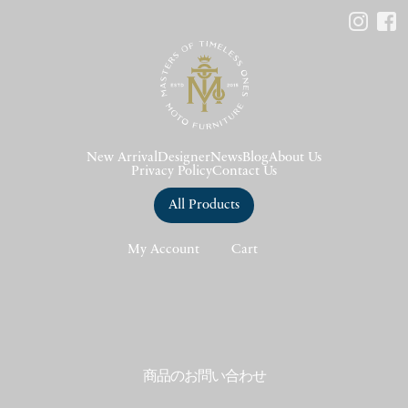
New Arrival
Designer
News
Blog
About Us
Privacy Policy
Contact Us
All Products
My Account
Cart
商品のお問い合わせ