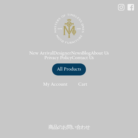
New Arrival
Designer
News
Blog
About Us
Privacy Policy
Contact Us
All Products
My Account
Cart
商品のお問い合わせ