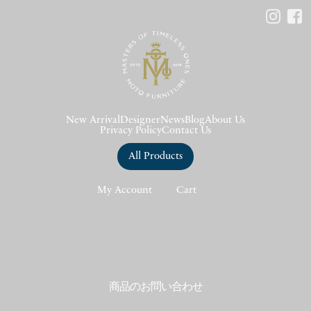
New Arrival
Designer
News
Blog
About Us
Privacy Policy
Contact Us
All Products
My Account
Cart
商品のお問い合わせ