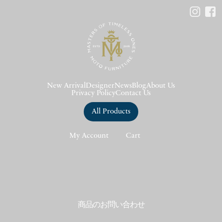
New Arrival
Designer
News
Blog
About Us
Privacy Policy
Contact Us
All Products
My Account
Cart
商品のお問い合わせ