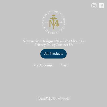
New Arrival
Designer
News
Blog
About Us
Privacy Policy
Contact Us
All Products
My Account
Cart
商品のお問い合わせ