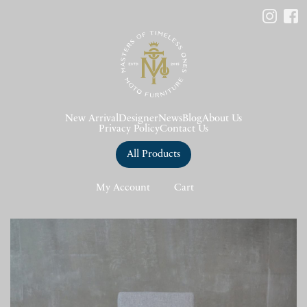
New Arrival
Designer
News
Blog
About Us
Privacy Policy
Contact Us
All Products
My Account
Cart