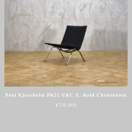
Poul Kjaerholm PK22 EKC E. Kold Christensen
¥
770,000