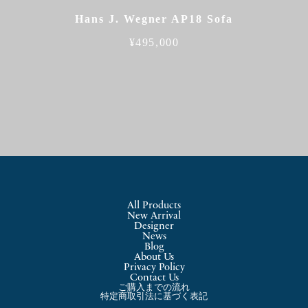
Hans J. Wegner AP18 Sofa
¥
495,000
All Products
New Arrival
Designer
News
Blog
About Us
Privacy Policy
Contact Us
ご購入までの流れ
特定商取引法に基づく表記