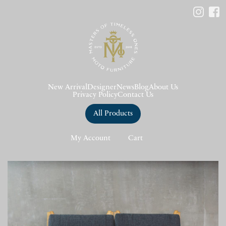
New Arrival
Designer
News
Blog
About Us
Privacy Policy
Contact Us
All Products
My Account
Cart