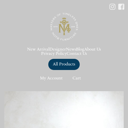
New Arrival
Designer
News
Blog
About Us
Privacy Policy
Contact Us
All Products
My Account
Cart