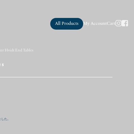
All Products
My Account
Cart
ter Hvidt End Tables
es
ました。