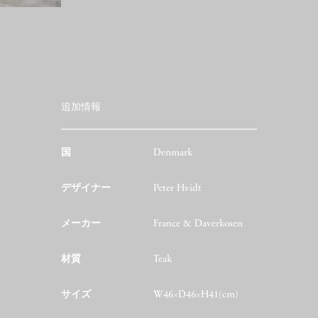
追加情報
国
Denmark
デザイナー
Peter Hvidt
メーカー
France & Daverkosen
材質
Teak
サイズ
W46×D46×H41(cm)