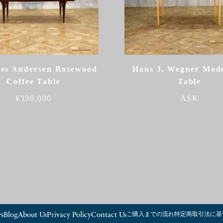
es Andersen Rosewood
Hans J. Wegner Mode
Coffee Table
Table
¥
330,000
ASK
s
Blog
About Us
Privacy Policy
Contact Us
ご購入までの流れ
特定商取引法に基