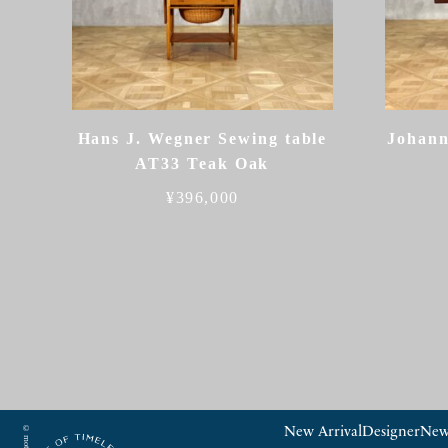
Hans J. Wegner Sewing table
Johann
AT33 Teak Oak
¥
396,000
New Arrival
Designer
New