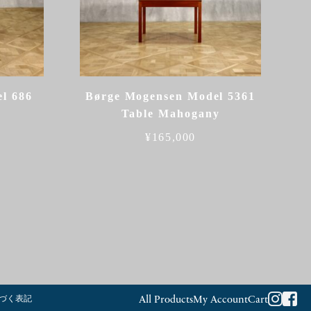
l 686
Børge Mogensen Model 5361
Table Mahogany
¥
165,000
づく表記
All Products
My Account
Cart