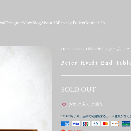
val
Designer
News
Blog
About Us
Privacy Policy
Contact Us
Home
/
Shop
/
Table
/
サイドテーブル
/ Pe
Peter Hvidt End Tabl
SOLD OUT
お気に入りに追加
2018/08月より、店頭で利用出来るカード種類が増え