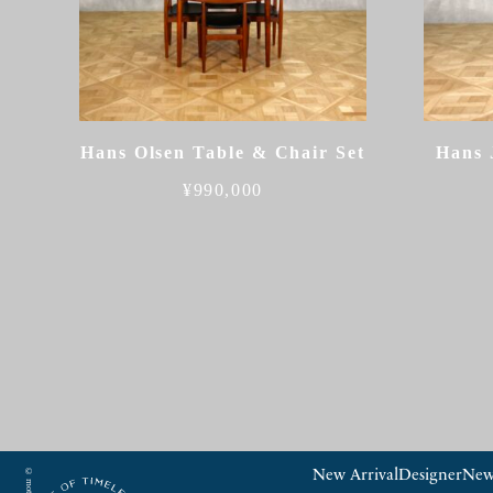
Hans Olsen Table & Chair Set
Hans 
¥
990,000
New Arrival
Designer
New