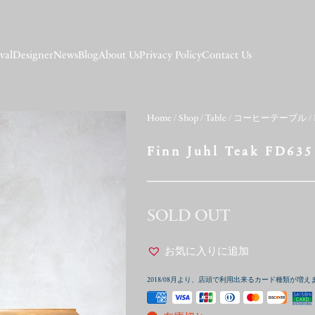
val
Designer
News
Blog
About Us
Privacy Policy
Contact Us
Home
/
Shop
/
Table
/
コーヒーテーブル
/ 
Finn Juhl Teak FD635
SOLD OUT
お気に入りに追加
2018/08月より、店頭で利用出来るカード種類が増え