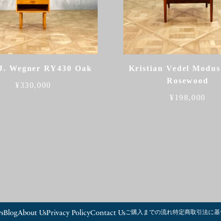
J. Wegner RY430 Oak
Kristian Vedel Modus
Rosewood
¥
330,000
¥
198,000
s
Blog
About Us
Privacy Policy
Contact Us
ご購入までの流れ
特定商取引法に基