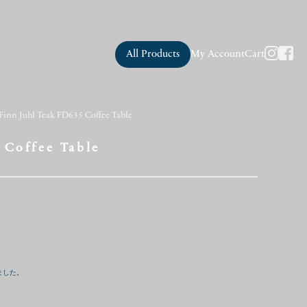
All Products
My Account
Cart
Finn Juhl Teak FD635 Coffee Table
 Coffee Table
ました。