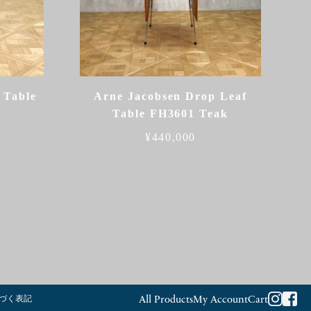
 Table
Arne Jacobsen Drop Leaf
Table FH3601 Teak
¥
440,000
づく表記
All Products
My Account
Cart