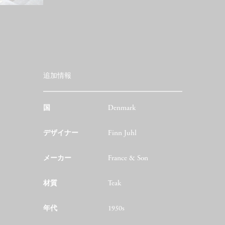
追加情報
国
Denmark
デザイナー
Finn Juhl
メーカー
France & Son
材質
Teak
年代
1950s