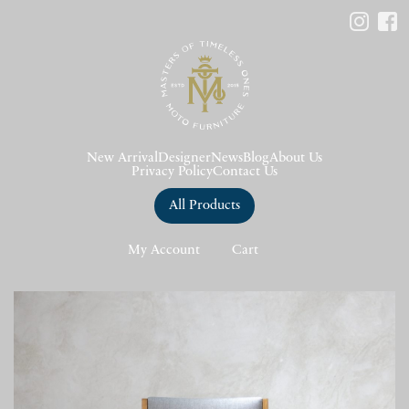
New Arrival
Designer
News
Blog
About Us
Privacy Policy
Contact Us
All Products
My Account
Cart