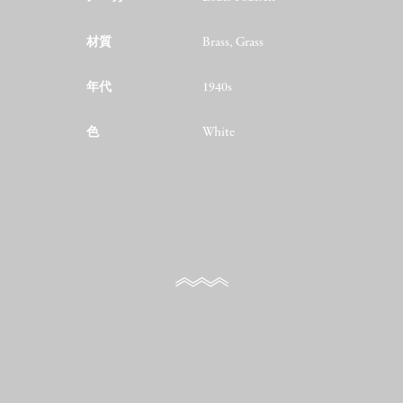
材質
Brass, Grass
年代
1940s
色
White