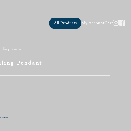
All Products
My Account
Cart
eiling Pendant
iling Pendant
ました。