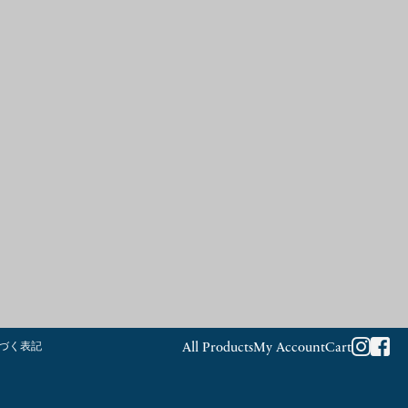
づく表記
All Products
My Account
Cart