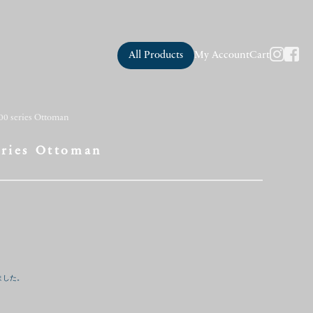
All Products
My Account
Cart
00 series Ottoman
eries Ottoman
ました。