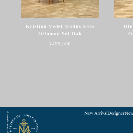
Kristian Vedel Modus Sofa
Ole
Ottoman Set Oak
O
¥
495,000
© moto furniture all rights reserved.
New Arrival
Designer
New