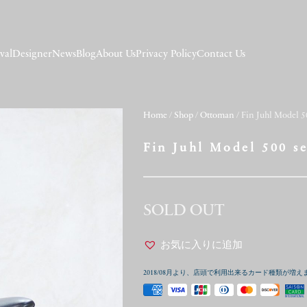
val
Designer
News
Blog
About Us
Privacy Policy
Contact Us
Home
/
Shop
/
Ottoman
/ Fin Juhl Model 5
Fin Juhl Model 500 s
SOLD OUT
お気に入りに追加
2018/08月より、店頭で利用出来るカード種類が増え