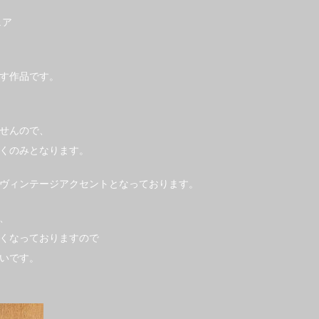
ェア
す作品です。
せんので、
くのみとなります。
ヴィンテージアクセントとなっております。
、
くなっておりますので
いです。