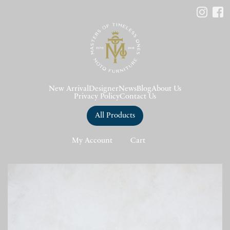
New Arrival
Designer
News
Blog
About Us
Privacy Policy
Contact Us
All Products
My Account
Cart