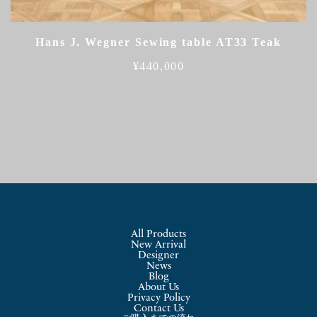
Hans J. Wegner Sewing table AT33 Teak
¥
440,000
All Products
New Arrival
Designer
News
Blog
About Us
Privacy Policy
Contact Us