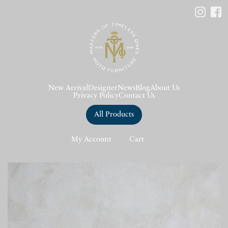
New Arrival
Designer
News
Blog
About Us
Privacy Policy
Contact Us
All Products
My Account
Cart