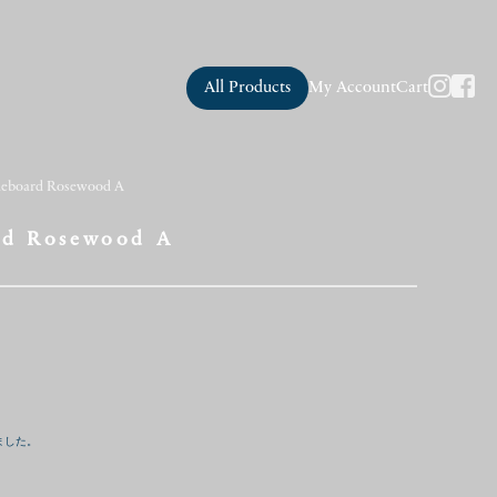
All Products
My Account
Cart
deboard Rosewood A
rd Rosewood A
ました。