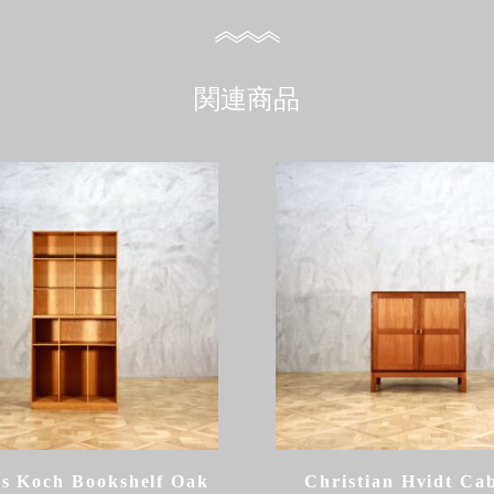
関連商品
s Koch Bookshelf Oak
Christian Hvidt Ca