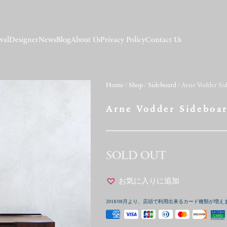
val
Designer
News
Blog
About Us
Privacy Policy
Contact Us
Home
/
Shop
/
Sideboard
/ Arne Vodder Si
Arne Vodder Sideboa
SOLD OUT
お気に入りに追加
2018/08月より、店頭で利用出来るカード種類が増え