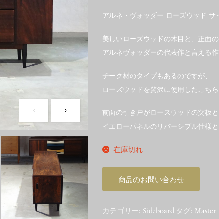
アルネ・ヴォッダー ローズウッド サ
美しいローズウッドの木目と、正面の
アルネヴォッダーの代表作と言える作
チーク材のタイプもあるのですが、
ローズウッドを贅沢に使用したこちら
前面の引き戸がローズウッドの突板と
イエローパネルのリバーシブル仕様と
在庫切れ
商品のお問い合わせ
カテゴリー:
Sideboard
タグ:
Master 