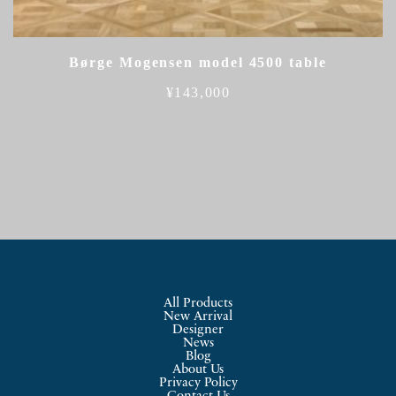
Børge Mogensen model 4500 table
¥
143,000
All Products
New Arrival
Designer
News
Blog
About Us
Privacy Policy