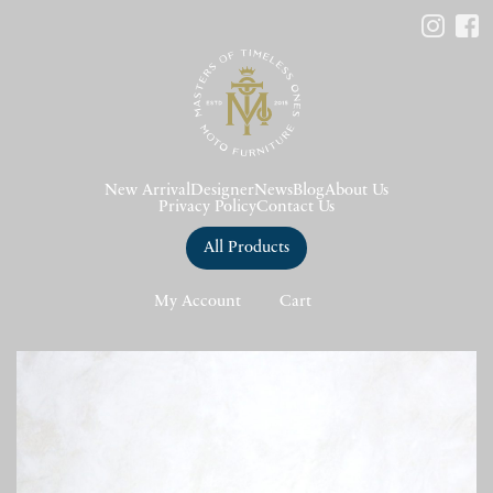
New Arrival
Designer
News
Blog
About Us
Privacy Policy
Contact Us
All Products
My Account
Cart